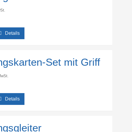
St.
Details
ngskarten-Set mit Griff
MwSt.
Details
ngsgleiter