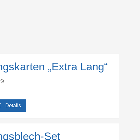
ngskarten „Extra Lang“
St.
Details
ungsblech-Set