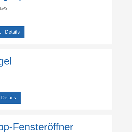
MwSt.
Details
gel
Details
ipp-Fensteröffner