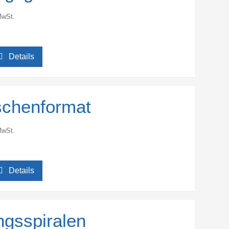
MwSt.
Details
aschenformat
MwSt.
Details
ngsspiralen