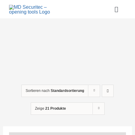
Zum
Inhalt
Toggle
springen
Naviga
Home
Über uns
Referenzen
Shop
Kontakt
Sortieren nach
Standardsortierung
Warenkorb
Zeige
21 Produkte
Anmelden