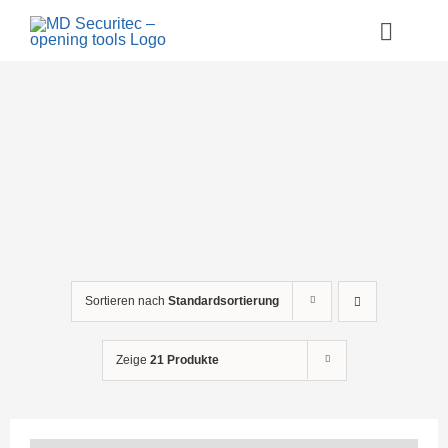
Zum
Inhalt
Toggle
springen
Naviga
Home
Über uns
Referenzen
Shop
Kontakt
Sortieren nach
Standardsortierung
Warenkorb
Zeige
21 Produkte
Anmelden