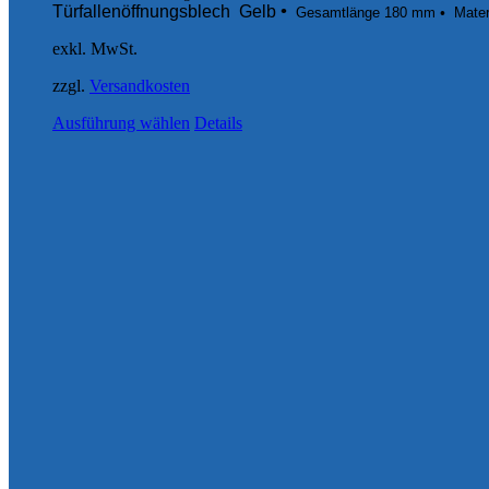
Türfallenöffnungsblech Gelb
•
Gesamtlänge 180 mm
•
Mater
exkl. MwSt.
zzgl.
Versandkosten
Ausführung wählen
Details