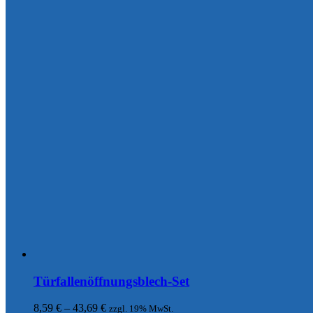
Türfallenöffnungsblech-Set
8,59
€
–
43,69
€
zzgl. 19% MwSt.