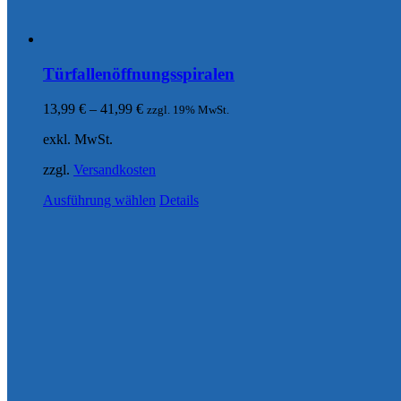
Türfallenöffnungsspiralen
13,99
€
–
41,99
€
zzgl. 19% MwSt.
exkl. MwSt.
zzgl.
Versandkosten
Ausführung wählen
Details