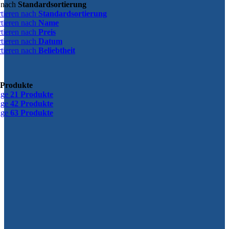
n nach
Standardsortierung
rtieren nach
Standardsortierung
rtieren nach
Name
rtieren nach
Preis
rtieren nach
Datum
rtieren nach
Beliebtheit
 Produkte
ige
21 Produkte
ige
42 Produkte
ige
63 Produkte