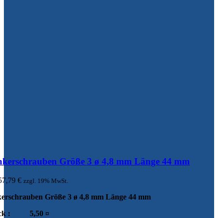
kerschrauben Größe 3 ø 4,8 mm Länge 44 mm
57,79
€
zzgl. 19% MwSt.
erschrauben Größe 3 ø 4,8 mm Länge 44 mm
ck :
5,50 ¤