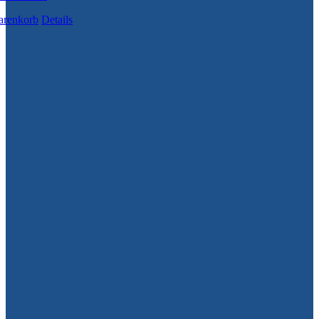
arenkorb
Details