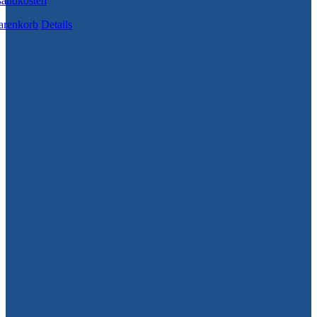
sandkosten
arenkorb
Details