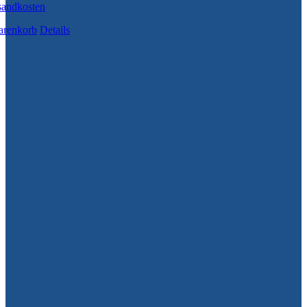
sandkosten
arenkorb
Details