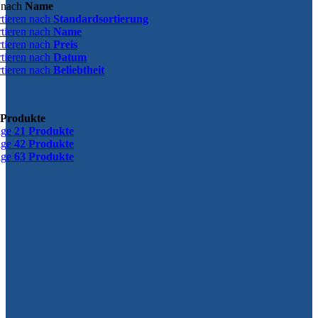
n nach
Name
rtieren nach
Standardsortierung
rtieren nach
Name
rtieren nach
Preis
rtieren nach
Datum
rtieren nach
Beliebtheit
 Produkte
ige
21 Produkte
ige
42 Produkte
ige
63 Produkte