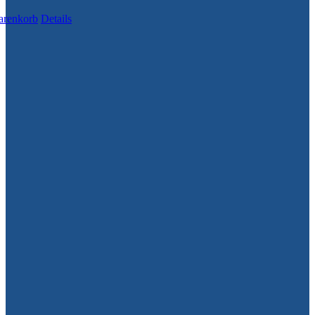
arenkorb
Details