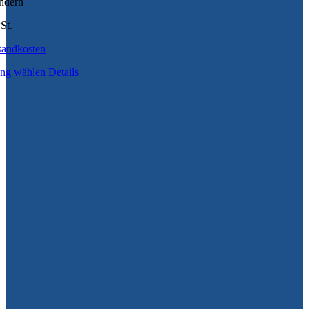
indern
St.
sandkosten
ng wählen
Details