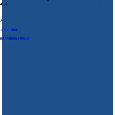
tand
St.
sandkosten
ng wählen
Details