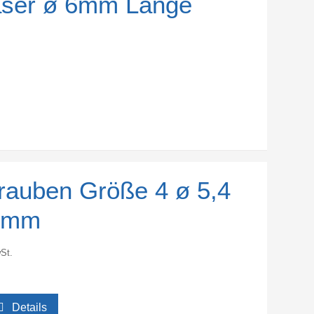
räser ø 6mm Länge
rauben Größe 4 ø 5,4
 mm
St.
Details