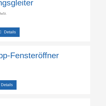
ngsgleiter
MwSt.
Details
ipp-Fensteröffner
Details