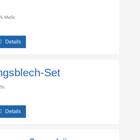
9% MwSt.
Details
ungsblech-Set
St.
Details