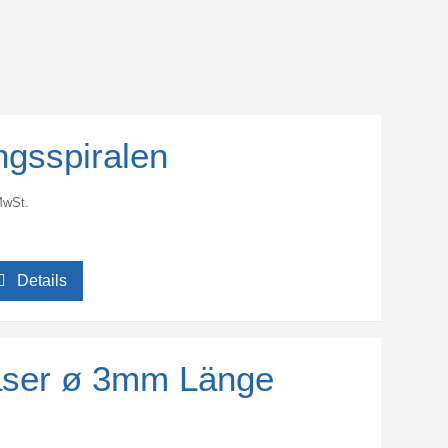
ngsspiralen
MwSt.
Details
räser ø 3mm Länge