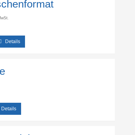
aschenformat
MwSt.
Details
fe
Details