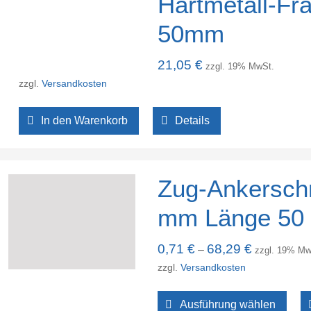
Hartmetall-F
50mm
21,05
€
zzgl. 19% MwSt.
zzgl.
Versandkosten
In den Warenkorb
Details
Zug-Ankersch
mm Länge 50
0,71
€
68,29
€
–
zzgl. 19% Mw
zzgl.
Versandkosten
Ausführung wählen