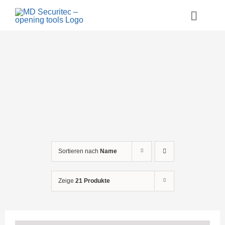
Zum
Inhalt
Toggle
springen
Naviga
Home
Über uns
Referenzen
Shop
Kontakt
Sortieren nach
Name
Warenkorb
Zeige
21 Produkte
Anmelden